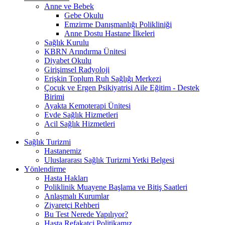
Anne ve Bebek
Gebe Okulu
Emzirme Danışmanlığı Polikliniği
Anne Dostu Hastane İlkeleri
Sağlık Kurulu
KBRN Arındırma Ünitesi
Diyabet Okulu
Girişimsel Radyoloji
Erişkin Toplum Ruh Sağlığı Merkezi
Çocuk ve Ergen Psikiyatrisi Aile Eğitim - Destek
Birimi
Ayakta Kemoterapi Ünitesi
Evde Sağlık Hizmetleri
Acil Sağlık Hizmetleri
Sağlık Turizmi
Hastanemiz
Uluslararası Sağlık Turizmi Yetki Belgesi
Yönlendirme
Hasta Hakları
Poliklinik Muayene Başlama ve Bitiş Saatleri
Anlaşmalı Kurumlar
Ziyaretçi Rehberi
Bu Test Nerede Yapılıyor?
Hasta Refakatçi Politikamız