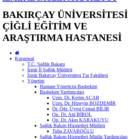
BAKIRÇAY ÜNİVERSİTESİ
ÇİĞLİ EĞİTİM VE
ARAŞTIRMA HASTANESİ
Kurumsal
T.C. Sağlık Bakanı
İzmir İl Sağlık Müdürü
İzmir Bakırçay Üniversitesi Tıp Fakültesi
Yönetim
Hastane Yöneticisi Başhekim
Başhekim Yardımcıları
Uzm. Dr. Kerim ACAR
Uzm. Dr. Hüseyin BOZDEMİR
Dr. Öğr. Üyesi Cemal BİLİR
Op. Dr. Atıl BİROL
Op. Dr. Akın KARAKUYU
Sağlık Bakım Hizmetleri Müdürü
Tuba ZAVAROĞLU
Sağlık Bakım Hizmetleri Müdür Yardımcıları