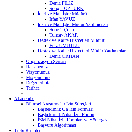
Deniz FİLİZ
Songül ÖZTÜRK
İdari ve Mali İşler Müdürü
İrfan YAVUZ
İdari ve Mali İşler Müdür Yardımcıları
Songül Çetin
Tuncay AKAR
Destek ve Kalite Hizmetleri Müdürü
Filiz UMUTLU
Destek ve Kalite Hizmetleri Müdür Yardımcıları
Deniz ORHAN
Organizasyon Şeması
Hastanemiz
Vizyonumuz
Misyonumuz
Değerlerimiz
Tarihçe
Akademik
Bilimsel Araştırmalar İzin Süreçleri
Başhekimlik Ön İzin Formları
Başhekimlik Nihai İzin Formu
İSM Nihai İzin Formları ve Yönergesi
Başvuru Algoritması
Tıbbi Birimler