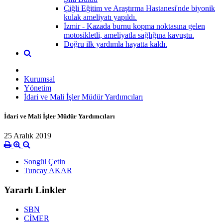
Çiğli Eğitim ve Araştırma Hastanesi'nde biyonik
kulak ameliyatı yapıldı.
İzmir - Kazada burnu kopma noktasına gelen
motosikletli, ameliyatla sağlığına kavuştu.
Doğru ilk yardımla hayatta kaldı.
Kurumsal
Yönetim
İdari ve Mali İşler Müdür Yardımcıları
İdari ve Mali İşler Müdür Yardımcıları
25 Aralık 2019
Songül Çetin
Tuncay AKAR
Yararlı Linkler
SBN
CİMER