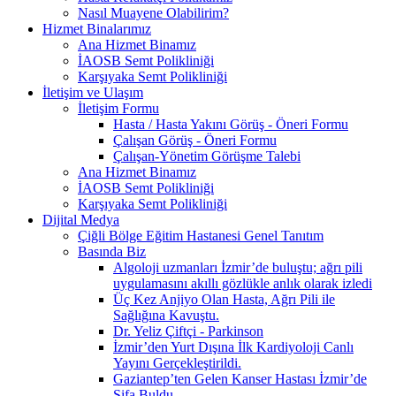
Nasıl Muayene Olabilirim?
Hizmet Binalarımız
Ana Hizmet Binamız
İAOSB Semt Polikliniği
Karşıyaka Semt Polikliniği
İletişim ve Ulaşım
İletişim Formu
Hasta / Hasta Yakını Görüş - Öneri Formu
Çalışan Görüş - Öneri Formu
Çalışan-Yönetim Görüşme Talebi
Ana Hizmet Binamız
İAOSB Semt Polikliniği
Karşıyaka Semt Polikliniği
Dijital Medya
Çiğli Bölge Eğitim Hastanesi Genel Tanıtım
Basında Biz
Algoloji uzmanları İzmir’de buluştu; ağrı pili
uygulamasını akıllı gözlükle anlık olarak izledi
Üç Kez Anjiyo Olan Hasta, Ağrı Pili ile
Sağlığına Kavuştu.
Dr. Yeliz Çiftçi - Parkinson
İzmir’den Yurt Dışına İlk Kardiyoloji Canlı
Yayını Gerçekleştirildi.
Gaziantep’ten Gelen Kanser Hastası İzmir’de
Şifa Buldu