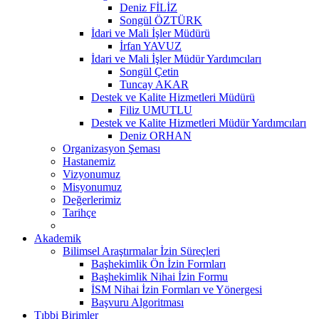
Deniz FİLİZ
Songül ÖZTÜRK
İdari ve Mali İşler Müdürü
İrfan YAVUZ
İdari ve Mali İşler Müdür Yardımcıları
Songül Çetin
Tuncay AKAR
Destek ve Kalite Hizmetleri Müdürü
Filiz UMUTLU
Destek ve Kalite Hizmetleri Müdür Yardımcıları
Deniz ORHAN
Organizasyon Şeması
Hastanemiz
Vizyonumuz
Misyonumuz
Değerlerimiz
Tarihçe
Akademik
Bilimsel Araştırmalar İzin Süreçleri
Başhekimlik Ön İzin Formları
Başhekimlik Nihai İzin Formu
İSM Nihai İzin Formları ve Yönergesi
Başvuru Algoritması
Tıbbi Birimler