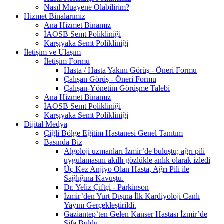
Nasıl Muayene Olabilirim?
Hizmet Binalarımız
Ana Hizmet Binamız
İAOSB Semt Polikliniği
Karşıyaka Semt Polikliniği
İletişim ve Ulaşım
İletişim Formu
Hasta / Hasta Yakını Görüş - Öneri Formu
Çalışan Görüş - Öneri Formu
Çalışan-Yönetim Görüşme Talebi
Ana Hizmet Binamız
İAOSB Semt Polikliniği
Karşıyaka Semt Polikliniği
Dijital Medya
Çiğli Bölge Eğitim Hastanesi Genel Tanıtım
Basında Biz
Algoloji uzmanları İzmir’de buluştu; ağrı pili
uygulamasını akıllı gözlükle anlık olarak izledi
Üç Kez Anjiyo Olan Hasta, Ağrı Pili ile
Sağlığına Kavuştu.
Dr. Yeliz Çiftçi - Parkinson
İzmir’den Yurt Dışına İlk Kardiyoloji Canlı
Yayını Gerçekleştirildi.
Gaziantep’ten Gelen Kanser Hastası İzmir’de
Şifa Buldu