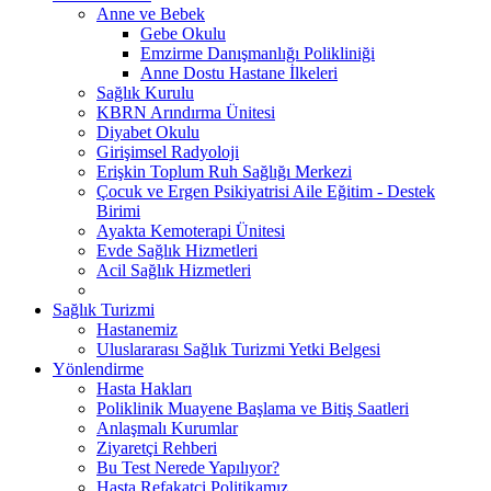
Anne ve Bebek
Gebe Okulu
Emzirme Danışmanlığı Polikliniği
Anne Dostu Hastane İlkeleri
Sağlık Kurulu
KBRN Arındırma Ünitesi
Diyabet Okulu
Girişimsel Radyoloji
Erişkin Toplum Ruh Sağlığı Merkezi
Çocuk ve Ergen Psikiyatrisi Aile Eğitim - Destek
Birimi
Ayakta Kemoterapi Ünitesi
Evde Sağlık Hizmetleri
Acil Sağlık Hizmetleri
Sağlık Turizmi
Hastanemiz
Uluslararası Sağlık Turizmi Yetki Belgesi
Yönlendirme
Hasta Hakları
Poliklinik Muayene Başlama ve Bitiş Saatleri
Anlaşmalı Kurumlar
Ziyaretçi Rehberi
Bu Test Nerede Yapılıyor?
Hasta Refakatçi Politikamız