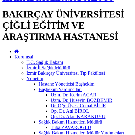
BAKIRÇAY ÜNİVERSİTESİ
ÇİĞLİ EĞİTİM VE
ARAŞTIRMA HASTANESİ
Kurumsal
T.C. Sağlık Bakanı
İzmir İl Sağlık Müdürü
İzmir Bakırçay Üniversitesi Tıp Fakültesi
Yönetim
Hastane Yöneticisi Başhekim
Başhekim Yardımcıları
Uzm. Dr. Kerim ACAR
Uzm. Dr. Hüseyin BOZDEMİR
Dr. Öğr. Üyesi Cemal BİLİR
Op. Dr. Atıl BİROL
Op. Dr. Akın KARAKUYU
Sağlık Bakım Hizmetleri Müdürü
Tuba ZAVAROĞLU
Sağlık Bakım Hizmetleri Müdür Yardımcıları