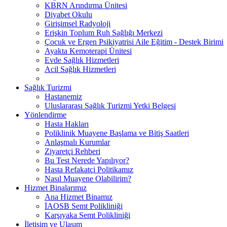
KBRN Arındırma Ünitesi
Diyabet Okulu
Girişimsel Radyoloji
Erişkin Toplum Ruh Sağlığı Merkezi
Çocuk ve Ergen Psikiyatrisi Aile Eğitim - Destek Birimi
Ayakta Kemoterapi Ünitesi
Evde Sağlık Hizmetleri
Acil Sağlık Hizmetleri
Sağlık Turizmi
Hastanemiz
Uluslararası Sağlık Turizmi Yetki Belgesi
Yönlendirme
Hasta Hakları
Poliklinik Muayene Başlama ve Bitiş Saatleri
Anlaşmalı Kurumlar
Ziyaretçi Rehberi
Bu Test Nerede Yapılıyor?
Hasta Refakatçi Politikamız
Nasıl Muayene Olabilirim?
Hizmet Binalarımız
Ana Hizmet Binamız
İAOSB Semt Polikliniği
Karşıyaka Semt Polikliniği
İletişim ve Ulaşım