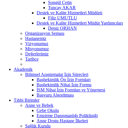
Songül Çetin
Tuncay AKAR
Destek ve Kalite Hizmetleri Müdürü
Filiz UMUTLU
Destek ve Kalite Hizmetleri Müdür Yardımcıları
Deniz ORHAN
Organizasyon Şeması
Hastanemiz
Vizyonumuz
Misyonumuz
Değerlerimiz
Tarihçe
Akademik
Bilimsel Araştırmalar İzin Süreçleri
Başhekimlik Ön İzin Formları
Başhekimlik Nihai İzin Formu
İSM Nihai İzin Formları ve Yönergesi
Başvuru Algoritması
Tıbbi Birimler
Anne ve Bebek
Gebe Okulu
Emzirme Danışmanlığı Polikliniği
Anne Dostu Hastane İlkeleri
Sağlık Kurulu