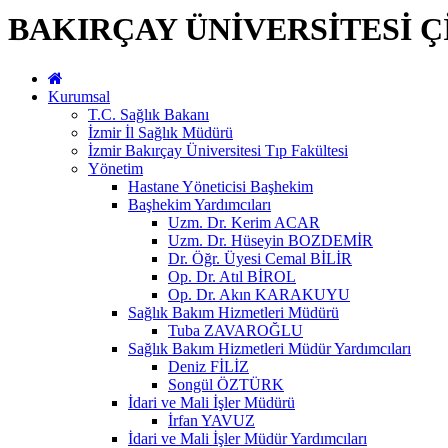
BAKIRÇAY ÜNİVERSİTESİ Ç
Kurumsal
T.C. Sağlık Bakanı
İzmir İl Sağlık Müdürü
İzmir Bakırçay Üniversitesi Tıp Fakültesi
Yönetim
Hastane Yöneticisi Başhekim
Başhekim Yardımcıları
Uzm. Dr. Kerim ACAR
Uzm. Dr. Hüseyin BOZDEMİR
Dr. Öğr. Üyesi Cemal BİLİR
Op. Dr. Atıl BİROL
Op. Dr. Akın KARAKUYU
Sağlık Bakım Hizmetleri Müdürü
Tuba ZAVAROĞLU
Sağlık Bakım Hizmetleri Müdür Yardımcıları
Deniz FİLİZ
Songül ÖZTÜRK
İdari ve Mali İşler Müdürü
İrfan YAVUZ
İdari ve Mali İşler Müdür Yardımcıları