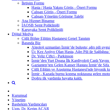
İletişim Formu
Hasta / Hasta Yakını Görüş - Öneri Formu
Çalışan Görüş - Öneri Formu
Çalışan-Yönetim Görüşme Talebi
Ana Hizmet Binamız
İAOSB Semt Polikliniği
Karşıyaka Semt Polikliniği
Dijital Medya
Çiğli Bölge Eğitim Hastanesi Genel Tanıtım
Basında Biz
Algoloji uzmanları İzmir’de buluştu; ağrı pili uygul
Üç Kez Anjiyo Olan Hasta, Ağrı Pili ile Sağlığına
Dr. Yeliz Çiftçi - Parkinson
İzmir’den Yurt Dışına İlk Kardiyoloji Canlı Yayını 
Gaziantep’ten Gelen Kanser Hastası İzmir’de Şifa
Çiğli Eğitim ve Araştırma Hastanesi'nde biyonik ku
İzmir - Kazada burnu kopma noktasına gelen motosik
Doğru ilk yardımla hayatta kaldı.
Kurumsal
Yönetim
Başhekim Yardımcıları
Uzm. Dr. Kerim ACAR