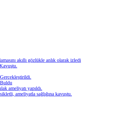
amasını akıllı gözlükle anlık olarak izledi
 Kavuştu.
Gerçekleştirildi.
 Buldu
lak ameliyatı yapıldı.
letli, ameliyatla sağlığına kavuştu.