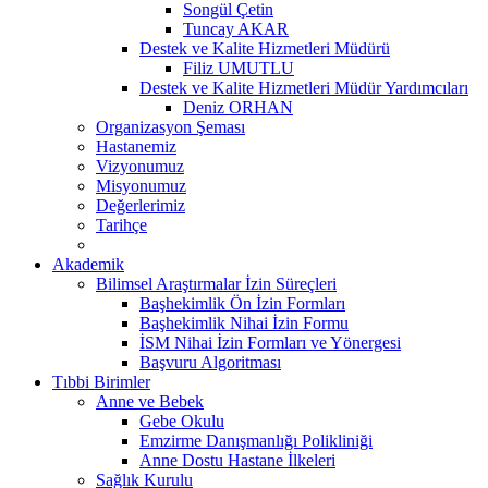
Songül Çetin
Tuncay AKAR
Destek ve Kalite Hizmetleri Müdürü
Filiz UMUTLU
Destek ve Kalite Hizmetleri Müdür Yardımcıları
Deniz ORHAN
Organizasyon Şeması
Hastanemiz
Vizyonumuz
Misyonumuz
Değerlerimiz
Tarihçe
Akademik
Bilimsel Araştırmalar İzin Süreçleri
Başhekimlik Ön İzin Formları
Başhekimlik Nihai İzin Formu
İSM Nihai İzin Formları ve Yönergesi
Başvuru Algoritması
Tıbbi Birimler
Anne ve Bebek
Gebe Okulu
Emzirme Danışmanlığı Polikliniği
Anne Dostu Hastane İlkeleri
Sağlık Kurulu