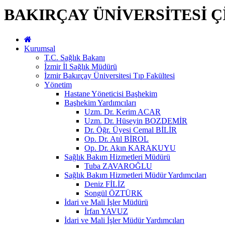
BAKIRÇAY ÜNİVERSİTESİ Ç
Kurumsal
T.C. Sağlık Bakanı
İzmir İl Sağlık Müdürü
İzmir Bakırçay Üniversitesi Tıp Fakültesi
Yönetim
Hastane Yöneticisi Başhekim
Başhekim Yardımcıları
Uzm. Dr. Kerim ACAR
Uzm. Dr. Hüseyin BOZDEMİR
Dr. Öğr. Üyesi Cemal BİLİR
Op. Dr. Atıl BİROL
Op. Dr. Akın KARAKUYU
Sağlık Bakım Hizmetleri Müdürü
Tuba ZAVAROĞLU
Sağlık Bakım Hizmetleri Müdür Yardımcıları
Deniz FİLİZ
Songül ÖZTÜRK
İdari ve Mali İşler Müdürü
İrfan YAVUZ
İdari ve Mali İşler Müdür Yardımcıları