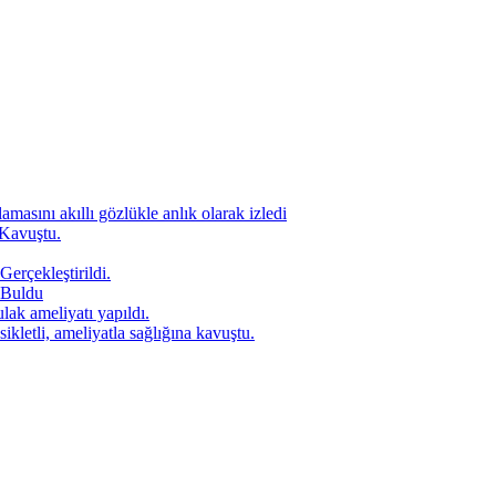
amasını akıllı gözlükle anlık olarak izledi
 Kavuştu.
Gerçekleştirildi.
 Buldu
lak ameliyatı yapıldı.
letli, ameliyatla sağlığına kavuştu.