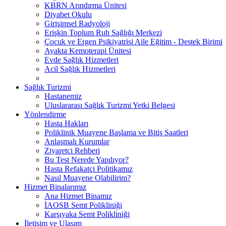
KBRN Arındırma Ünitesi
Diyabet Okulu
Girişimsel Radyoloji
Erişkin Toplum Ruh Sağlığı Merkezi
Çocuk ve Ergen Psikiyatrisi Aile Eğitim - Destek Birimi
Ayakta Kemoterapi Ünitesi
Evde Sağlık Hizmetleri
Acil Sağlık Hizmetleri
Sağlık Turizmi
Hastanemiz
Uluslararası Sağlık Turizmi Yetki Belgesi
Yönlendirme
Hasta Hakları
Poliklinik Muayene Başlama ve Bitiş Saatleri
Anlaşmalı Kurumlar
Ziyaretçi Rehberi
Bu Test Nerede Yapılıyor?
Hasta Refakatçi Politikamız
Nasıl Muayene Olabilirim?
Hizmet Binalarımız
Ana Hizmet Binamız
İAOSB Semt Polikliniği
Karşıyaka Semt Polikliniği
İletişim ve Ulaşım