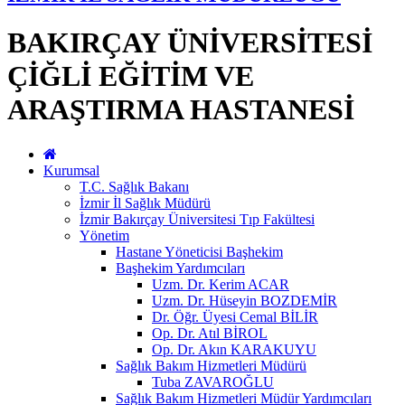
BAKIRÇAY ÜNİVERSİTESİ
ÇİĞLİ EĞİTİM VE
ARAŞTIRMA HASTANESİ
Kurumsal
T.C. Sağlık Bakanı
İzmir İl Sağlık Müdürü
İzmir Bakırçay Üniversitesi Tıp Fakültesi
Yönetim
Hastane Yöneticisi Başhekim
Başhekim Yardımcıları
Uzm. Dr. Kerim ACAR
Uzm. Dr. Hüseyin BOZDEMİR
Dr. Öğr. Üyesi Cemal BİLİR
Op. Dr. Atıl BİROL
Op. Dr. Akın KARAKUYU
Sağlık Bakım Hizmetleri Müdürü
Tuba ZAVAROĞLU
Sağlık Bakım Hizmetleri Müdür Yardımcıları