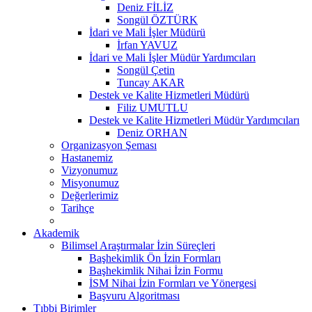
Deniz FİLİZ
Songül ÖZTÜRK
İdari ve Mali İşler Müdürü
İrfan YAVUZ
İdari ve Mali İşler Müdür Yardımcıları
Songül Çetin
Tuncay AKAR
Destek ve Kalite Hizmetleri Müdürü
Filiz UMUTLU
Destek ve Kalite Hizmetleri Müdür Yardımcıları
Deniz ORHAN
Organizasyon Şeması
Hastanemiz
Vizyonumuz
Misyonumuz
Değerlerimiz
Tarihçe
Akademik
Bilimsel Araştırmalar İzin Süreçleri
Başhekimlik Ön İzin Formları
Başhekimlik Nihai İzin Formu
İSM Nihai İzin Formları ve Yönergesi
Başvuru Algoritması
Tıbbi Birimler