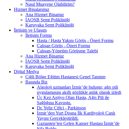
Nasıl Muayene Olabilirim?
Hizmet Binalarımız
Ana Hizmet Binamız
İAOSB Semt Polikliniği
Karşıyaka Semt Polikliniği
İletişim ve Ulaşım
İletişim Formu
Hasta / Hasta Yakını Görüş - Öneri Formu
Çalışan Görüş - Öneri Formu
Çalışan-Yönetim Görüşme Talebi
Ana Hizmet Binamız
İAOSB Semt Polikliniği
Karşıyaka Semt Polikliniği
Dijital Medya
Çiğli Bölge Eğitim Hastanesi Genel Tanıtım
Basında Biz
Algoloji uzmanları İzmir’de buluştu; ağrı pili
uygulamasını akıllı gözlükle anlık olarak izledi
Üç Kez Anjiyo Olan Hasta, Ağrı Pili ile
Sağlığına Kavuştu.
Dr. Yeliz Çiftçi - Parkinson
İzmir’den Yurt Dışına İlk Kardiyoloji Canlı
Yayını Gerçekleştirildi.
Gaziantep’ten Gelen Kanser Hastası İzmir’de
Şifa Buldu