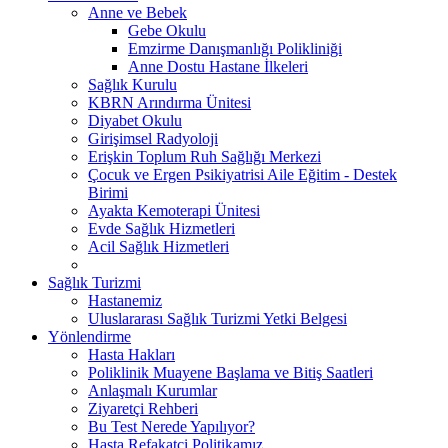
Anne ve Bebek
Gebe Okulu
Emzirme Danışmanlığı Polikliniği
Anne Dostu Hastane İlkeleri
Sağlık Kurulu
KBRN Arındırma Ünitesi
Diyabet Okulu
Girişimsel Radyoloji
Erişkin Toplum Ruh Sağlığı Merkezi
Çocuk ve Ergen Psikiyatrisi Aile Eğitim - Destek
Birimi
Ayakta Kemoterapi Ünitesi
Evde Sağlık Hizmetleri
Acil Sağlık Hizmetleri
Sağlık Turizmi
Hastanemiz
Uluslararası Sağlık Turizmi Yetki Belgesi
Yönlendirme
Hasta Hakları
Poliklinik Muayene Başlama ve Bitiş Saatleri
Anlaşmalı Kurumlar
Ziyaretçi Rehberi
Bu Test Nerede Yapılıyor?
Hasta Refakatçi Politikamız