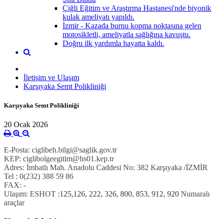
Çiğli Eğitim ve Araştırma Hastanesi'nde biyonik
kulak ameliyatı yapıldı.
İzmir - Kazada burnu kopma noktasına gelen
motosikletli, ameliyatla sağlığına kavuştu.
Doğru ilk yardımla hayatta kaldı.
İletişim ve Ulaşım
Karşıyaka Semt Polikliniği
Karşıyaka Semt Polikliniği
20 Ocak 2026
E-Posta:
ciglibeh.bilgi@saglik.gov.tr
KEP:
ciglibolgeegitim@hs01.kep.tr
Adres:
İmbatlı Mah. Anadolu Caddesi No: 382 Karşıyaka /İZMİR
Tel :
0(232) 388 59 86
FAX:
-
Ulaşım:
ESHOT :
125,126, 222, 326, 800, 853, 912, 920
Numaralı
araçlar