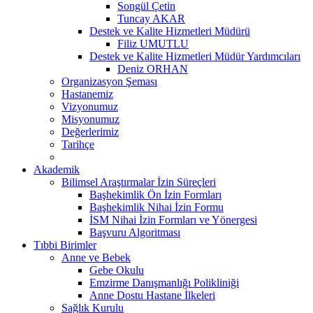
Songül Çetin
Tuncay AKAR
Destek ve Kalite Hizmetleri Müdürü
Filiz UMUTLU
Destek ve Kalite Hizmetleri Müdür Yardımcıları
Deniz ORHAN
Organizasyon Şeması
Hastanemiz
Vizyonumuz
Misyonumuz
Değerlerimiz
Tarihçe
Akademik
Bilimsel Araştırmalar İzin Süreçleri
Başhekimlik Ön İzin Formları
Başhekimlik Nihai İzin Formu
İSM Nihai İzin Formları ve Yönergesi
Başvuru Algoritması
Tıbbi Birimler
Anne ve Bebek
Gebe Okulu
Emzirme Danışmanlığı Polikliniği
Anne Dostu Hastane İlkeleri
Sağlık Kurulu