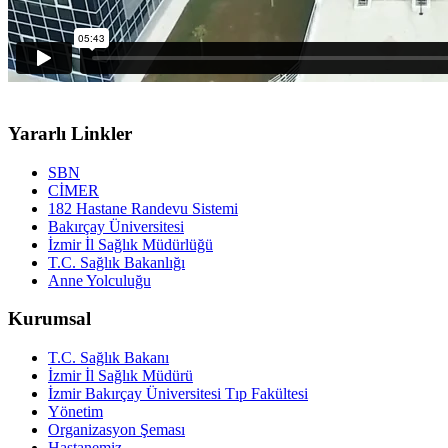
Yararlı Linkler
SBN
CİMER
182 Hastane Randevu Sistemi
Bakırçay Üniversitesi
İzmir İl Sağlık Müdürlüğü
T.C. Sağlık Bakanlığı
Anne Yolculuğu
Kurumsal
T.C. Sağlık Bakanı
İzmir İl Sağlık Müdürü
İzmir Bakırçay Üniversitesi Tıp Fakültesi
Yönetim
Organizasyon Şeması
Hastanemiz