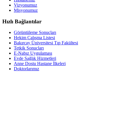
Vizyonumuz
Misyonumuz
Hızlı Bağlantılar
Görüntüleme Sonuçları
Hekim Çalışma Listesi
Bakırçay Üniversitesi Tıp Fakültesi
Tetkik Sonuçları
E-Nabız Uygulaması
Evde Sağlık Hizmetleri
Anne Dostu Hastane İlkeleri
Doktorlarımız