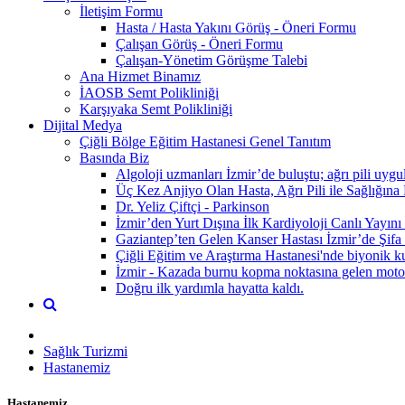
İletişim Formu
Hasta / Hasta Yakını Görüş - Öneri Formu
Çalışan Görüş - Öneri Formu
Çalışan-Yönetim Görüşme Talebi
Ana Hizmet Binamız
İAOSB Semt Polikliniği
Karşıyaka Semt Polikliniği
Dijital Medya
Çiğli Bölge Eğitim Hastanesi Genel Tanıtım
Basında Biz
Algoloji uzmanları İzmir’de buluştu; ağrı pili uygul
Üç Kez Anjiyo Olan Hasta, Ağrı Pili ile Sağlığına
Dr. Yeliz Çiftçi - Parkinson
İzmir’den Yurt Dışına İlk Kardiyoloji Canlı Yayını 
Gaziantep’ten Gelen Kanser Hastası İzmir’de Şifa
Çiğli Eğitim ve Araştırma Hastanesi'nde biyonik ku
İzmir - Kazada burnu kopma noktasına gelen motosik
Doğru ilk yardımla hayatta kaldı.
Sağlık Turizmi
Hastanemiz
Hastanemiz