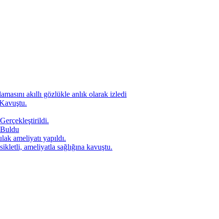
amasını akıllı gözlükle anlık olarak izledi
 Kavuştu.
Gerçekleştirildi.
 Buldu
lak ameliyatı yapıldı.
letli, ameliyatla sağlığına kavuştu.