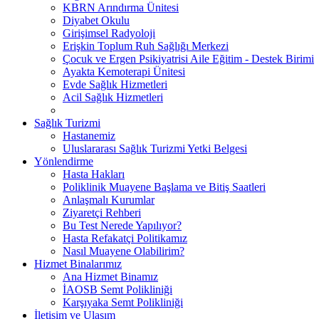
KBRN Arındırma Ünitesi
Diyabet Okulu
Girişimsel Radyoloji
Erişkin Toplum Ruh Sağlığı Merkezi
Çocuk ve Ergen Psikiyatrisi Aile Eğitim - Destek Birimi
Ayakta Kemoterapi Ünitesi
Evde Sağlık Hizmetleri
Acil Sağlık Hizmetleri
Sağlık Turizmi
Hastanemiz
Uluslararası Sağlık Turizmi Yetki Belgesi
Yönlendirme
Hasta Hakları
Poliklinik Muayene Başlama ve Bitiş Saatleri
Anlaşmalı Kurumlar
Ziyaretçi Rehberi
Bu Test Nerede Yapılıyor?
Hasta Refakatçi Politikamız
Nasıl Muayene Olabilirim?
Hizmet Binalarımız
Ana Hizmet Binamız
İAOSB Semt Polikliniği
Karşıyaka Semt Polikliniği
İletişim ve Ulaşım