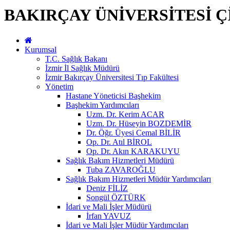
BAKIRÇAY ÜNİVERSİTESİ Ç
Kurumsal
T.C. Sağlık Bakanı
İzmir İl Sağlık Müdürü
İzmir Bakırçay Üniversitesi Tıp Fakültesi
Yönetim
Hastane Yöneticisi Başhekim
Başhekim Yardımcıları
Uzm. Dr. Kerim ACAR
Uzm. Dr. Hüseyin BOZDEMİR
Dr. Öğr. Üyesi Cemal BİLİR
Op. Dr. Atıl BİROL
Op. Dr. Akın KARAKUYU
Sağlık Bakım Hizmetleri Müdürü
Tuba ZAVAROĞLU
Sağlık Bakım Hizmetleri Müdür Yardımcıları
Deniz FİLİZ
Songül ÖZTÜRK
İdari ve Mali İşler Müdürü
İrfan YAVUZ
İdari ve Mali İşler Müdür Yardımcıları