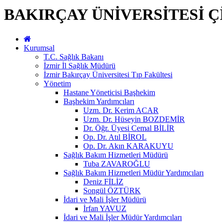
BAKIRÇAY ÜNİVERSİTESİ Ç
Kurumsal
T.C. Sağlık Bakanı
İzmir İl Sağlık Müdürü
İzmir Bakırçay Üniversitesi Tıp Fakültesi
Yönetim
Hastane Yöneticisi Başhekim
Başhekim Yardımcıları
Uzm. Dr. Kerim ACAR
Uzm. Dr. Hüseyin BOZDEMİR
Dr. Öğr. Üyesi Cemal BİLİR
Op. Dr. Atıl BİROL
Op. Dr. Akın KARAKUYU
Sağlık Bakım Hizmetleri Müdürü
Tuba ZAVAROĞLU
Sağlık Bakım Hizmetleri Müdür Yardımcıları
Deniz FİLİZ
Songül ÖZTÜRK
İdari ve Mali İşler Müdürü
İrfan YAVUZ
İdari ve Mali İşler Müdür Yardımcıları