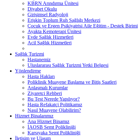
KBRN Arındırma Ünitesi
Diyabet Okulu
Girişimsel Radyoloji
Erişkin Toplum Ruh Sağlığı Merkezi
Çocuk ve Ergen Psikiyatrisi Aile Eğitim - Destek Birimi
Ayakta Kemoterapi Ünitesi
Evde Sağlık Hizmetleri
Acil Sağlık Hizmetleri
Sağlık Turizmi
Hastanemiz
Uluslararası Sağlık Turizmi Yetki Belgesi
Yönlendirme
Hasta Hakları
Poliklinik Muayene Başlama ve Bitiş Saatleri
Anlaşmalı Kurumlar
Ziyaretçi Rehberi
Bu Test Nerede Yapılıyor?
Hasta Refakatçi Politikamız
Nasıl Muayene Olabilirim?
Hizmet Binalarımız
Ana Hizmet Binamız
İAOSB Semt Polikliniği
Karşıyaka Semt Polikliniği
İletişim ve Ulaşım