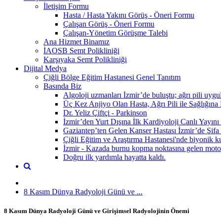
İletişim Formu
Hasta / Hasta Yakını Görüş - Öneri Formu
Çalışan Görüş - Öneri Formu
Çalışan-Yönetim Görüşme Talebi
Ana Hizmet Binamız
İAOSB Semt Polikliniği
Karşıyaka Semt Polikliniği
Dijital Medya
Çiğli Bölge Eğitim Hastanesi Genel Tanıtım
Basında Biz
Algoloji uzmanları İzmir’de buluştu; ağrı pili uygul
Üç Kez Anjiyo Olan Hasta, Ağrı Pili ile Sağlığına
Dr. Yeliz Çiftçi - Parkinson
İzmir’den Yurt Dışına İlk Kardiyoloji Canlı Yayını 
Gaziantep’ten Gelen Kanser Hastası İzmir’de Şifa
Çiğli Eğitim ve Araştırma Hastanesi'nde biyonik ku
İzmir - Kazada burnu kopma noktasına gelen motosik
Doğru ilk yardımla hayatta kaldı.
8 Kasım Dünya Radyoloji Günü ve ...
8 Kasım Dünya Radyoloji Günü ve Girişimsel Radyolojinin Önemi