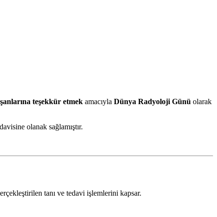
lışanlarına teşekkür etmek
amacıyla
Dünya Radyoloji Günü
olarak
edavisine olanak sağlamıştır.
rçekleştirilen tanı ve tedavi işlemlerini kapsar.