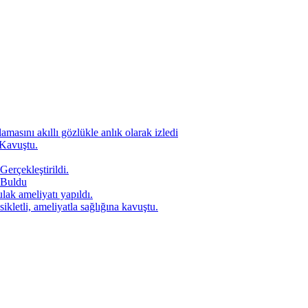
amasını akıllı gözlükle anlık olarak izledi
 Kavuştu.
Gerçekleştirildi.
 Buldu
lak ameliyatı yapıldı.
letli, ameliyatla sağlığına kavuştu.