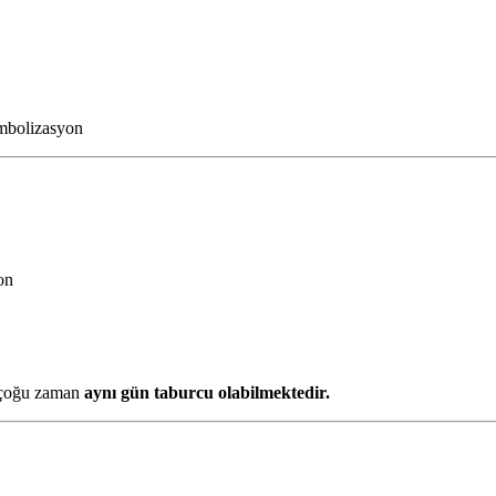
mbolizasyon
on
çoğu zaman
aynı gün taburcu olabilmektedir.