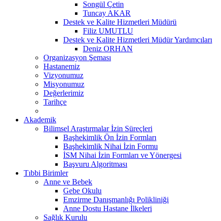
Songül Çetin
Tuncay AKAR
Destek ve Kalite Hizmetleri Müdürü
Filiz UMUTLU
Destek ve Kalite Hizmetleri Müdür Yardımcıları
Deniz ORHAN
Organizasyon Şeması
Hastanemiz
Vizyonumuz
Misyonumuz
Değerlerimiz
Tarihçe
Akademik
Bilimsel Araştırmalar İzin Süreçleri
Başhekimlik Ön İzin Formları
Başhekimlik Nihai İzin Formu
İSM Nihai İzin Formları ve Yönergesi
Başvuru Algoritması
Tıbbi Birimler
Anne ve Bebek
Gebe Okulu
Emzirme Danışmanlığı Polikliniği
Anne Dostu Hastane İlkeleri
Sağlık Kurulu