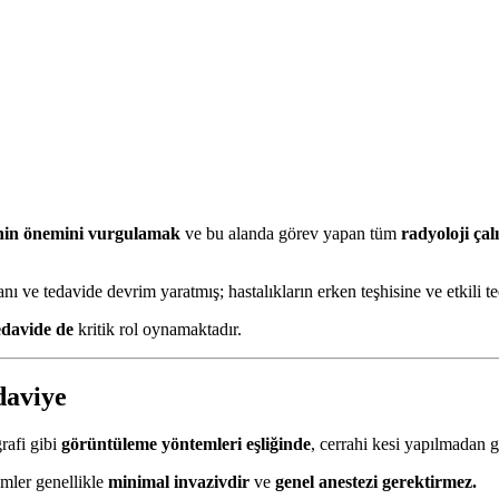
inin önemini vurgulamak
ve bu alanda görev yapan tüm
radyoloji ça
 tanı ve tedavide devrim yaratmış; hastalıkların erken teşhisine ve etkili t
edavide de
kritik rol oynamaktadır.
daviye
grafi gibi
görüntüleme yöntemleri eşliğinde
, cerrahi kesi yapılmadan ge
emler genellikle
minimal invazivdir
ve
genel anestezi gerektirmez.