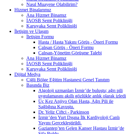
Nasıl Muayene Olabilirim?
Hizmet Binalarımız
Ana Hizmet Binamız
İAOSB Semt Polikliniği
Karşıyaka Semt Polikliniği
İletişim ve Ulaşım
İletişim Formu
Hasta / Hasta Yakını Görüş - Öneri Formu
Çalışan Görüş - Öneri Formu
Çalışan-Yönetim Görüşme Talebi
Ana Hizmet Binamız
İAOSB Semt Polikliniği
Karşıyaka Semt Polikliniği
Dijital Medya
Çiğli Bölge Eğitim Hastanesi Genel Tanıtım
Basında Biz
Algoloji uzmanları İzmir’de buluştu; ağrı pili
uygulamasını akıllı gözlükle anlık olarak izledi
Üç Kez Anjiyo Olan Hasta, Ağrı Pili ile
Sağlığına Kavuştu.
Dr. Yeliz Çiftçi - Parkinson
İzmir’den Yurt Dışına İlk Kardiyoloji Canlı
Yayını Gerçekleştirildi.
Gaziantep’ten Gelen Kanser Hastası İzmir’de
Şifa Buldu