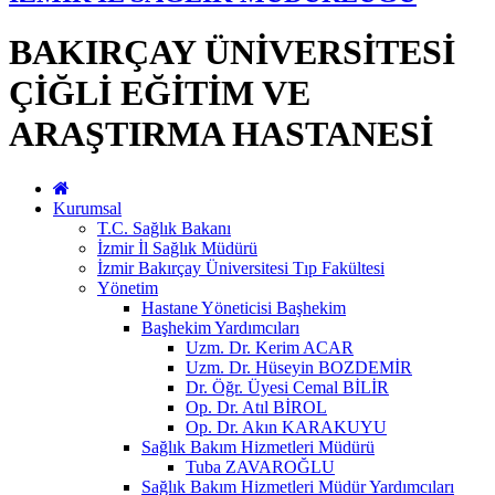
BAKIRÇAY ÜNİVERSİTESİ
ÇİĞLİ EĞİTİM VE
ARAŞTIRMA HASTANESİ
Kurumsal
T.C. Sağlık Bakanı
İzmir İl Sağlık Müdürü
İzmir Bakırçay Üniversitesi Tıp Fakültesi
Yönetim
Hastane Yöneticisi Başhekim
Başhekim Yardımcıları
Uzm. Dr. Kerim ACAR
Uzm. Dr. Hüseyin BOZDEMİR
Dr. Öğr. Üyesi Cemal BİLİR
Op. Dr. Atıl BİROL
Op. Dr. Akın KARAKUYU
Sağlık Bakım Hizmetleri Müdürü
Tuba ZAVAROĞLU
Sağlık Bakım Hizmetleri Müdür Yardımcıları