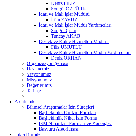
Deniz FİLİZ
Songül ÖZTÜRK
İdari ve Mali İşler Müdürü
İrfan YAVUZ
İdari ve Mali İşler Müdür Yardımcıları
Songül Çetin
Tuncay AKAR
Destek ve Kalite Hizmetleri Müdürü
Filiz UMUTLU
Destek ve Kalite Hizmetleri Müdür Yardımcıları
Deniz ORHAN
Organizasyon Şeması
Hastanemiz
Vizyonumuz
Misyonumuz
Değerlerimiz
Tarihçe
Akademik
Bilimsel Araştırmalar İzin Süreçleri
Başhekimlik Ön İzin Formları
Başhekimlik Nihai İzin Formu
İSM Nihai İzin Formları ve Yönergesi
Başvuru Algoritması
Tıbbi Birimler