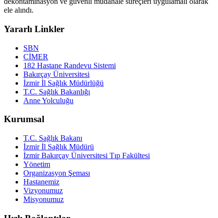
dekontaminasyon ve güvenli müdahale süreçleri uygulamalı olarak
ele alındı.
Yararlı Linkler
SBN
CİMER
182 Hastane Randevu Sistemi
Bakırçay Üniversitesi
İzmir İl Sağlık Müdürlüğü
T.C. Sağlık Bakanlığı
Anne Yolculuğu
Kurumsal
T.C. Sağlık Bakanı
İzmir İl Sağlık Müdürü
İzmir Bakırçay Üniversitesi Tıp Fakültesi
Yönetim
Organizasyon Şeması
Hastanemiz
Vizyonumuz
Misyonumuz