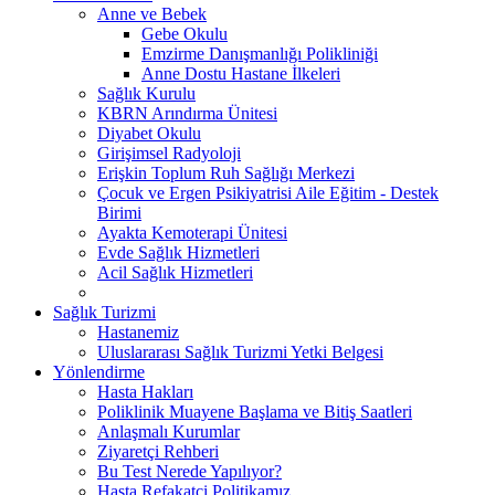
Anne ve Bebek
Gebe Okulu
Emzirme Danışmanlığı Polikliniği
Anne Dostu Hastane İlkeleri
Sağlık Kurulu
KBRN Arındırma Ünitesi
Diyabet Okulu
Girişimsel Radyoloji
Erişkin Toplum Ruh Sağlığı Merkezi
Çocuk ve Ergen Psikiyatrisi Aile Eğitim - Destek
Birimi
Ayakta Kemoterapi Ünitesi
Evde Sağlık Hizmetleri
Acil Sağlık Hizmetleri
Sağlık Turizmi
Hastanemiz
Uluslararası Sağlık Turizmi Yetki Belgesi
Yönlendirme
Hasta Hakları
Poliklinik Muayene Başlama ve Bitiş Saatleri
Anlaşmalı Kurumlar
Ziyaretçi Rehberi
Bu Test Nerede Yapılıyor?
Hasta Refakatçi Politikamız